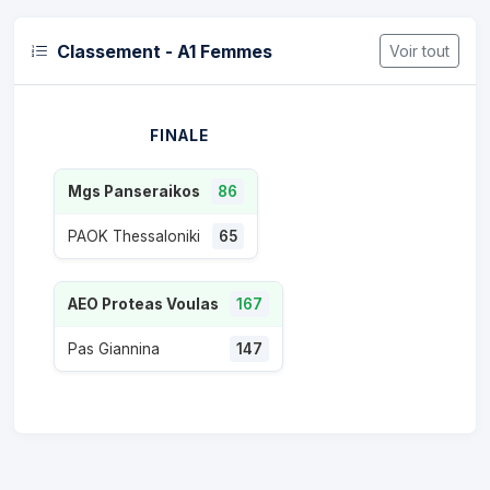
Classement - A1 Femmes
Voir tout
FINALE
Mgs Panseraikos
86
PAOK Thessaloniki
65
AEO Proteas Voulas
167
Pas Giannina
147