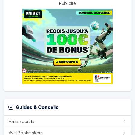
Publicité
Guides & Conseils
Paris sportifs
Avis Bookmakers