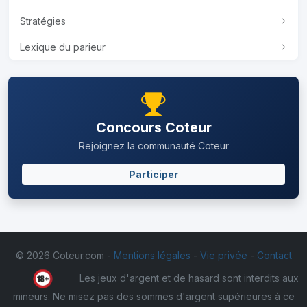
Stratégies
Lexique du parieur
Concours Coteur
Rejoignez la communauté Coteur
Participer
© 2026 Coteur.com -
Mentions légales
-
Vie privée
-
Contact
Les jeux d'argent et de hasard sont interdits aux
mineurs. Ne misez pas des sommes d'argent supérieures à ce