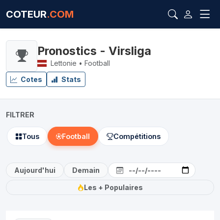
COTEUR
.COM
Pronostics - Virsliga
Lettonie • Football
Cotes
Stats
FILTRER
Tous
Football
Compétitions
Aujourd'hui
Demain
Les + Populaires