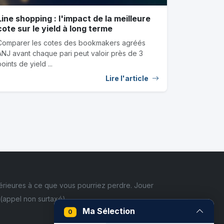
Line shopping : l'impact de la meilleure
cote sur le yield à long terme
Comparer les cotes des bookmakers agréés
ANJ avant chaque pari peut valoir près de 3
oints de yield ...
Lire l'article
érieures à ce que vous pourriez perdre. Jouer
(appel non surtaxé)
Ma Sélection
0