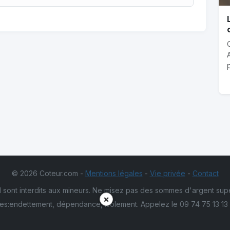
p
© 2026 Coteur.com -
Mentions légales
-
Vie privée
-
Contact
 sont interdits aux mineurs. Ne misez pas des sommes d'argent sup
×
es:endettement, dépendance, isolement. Appelez le 09 74 75 13 13 