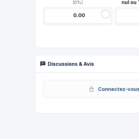
nul o
(0%)
0.00
Discussions & Avis
Connectez-vou