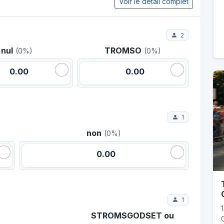
Voir le détail complet
2
nul
TROMSO
(0%)
(0%)
0.00
0.00
1
non
(0%)
0.00
1
STROMSGODSET ou