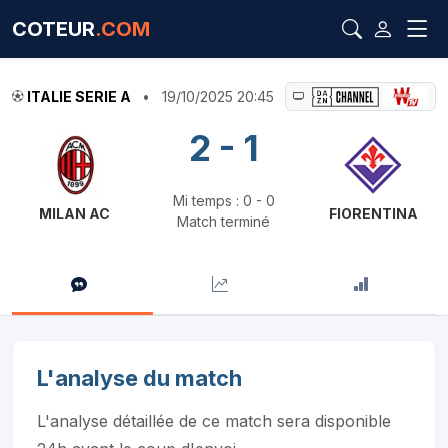
COTEUR
.COM
ITALIE SERIE A
•
19/10/2025 20:45
2 - 1
Mi temps : 0 - 0
MILAN AC
FIORENTINA
Match terminé
L'analyse du match
L'analyse détaillée de ce match sera disponible