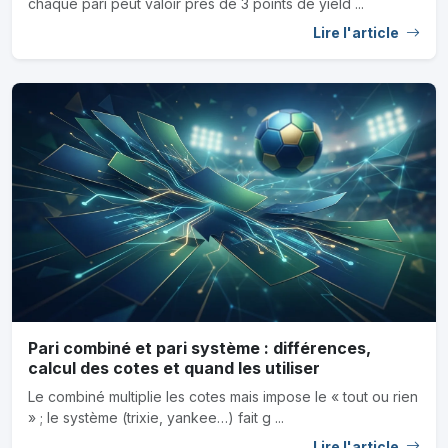
chaque pari peut valoir près de 3 points de yield ...
Lire l'article
Pari combiné et pari système : différences,
calcul des cotes et quand les utiliser
Le combiné multiplie les cotes mais impose le « tout ou rien
» ; le système (trixie, yankee…) fait g ...
Lire l'article