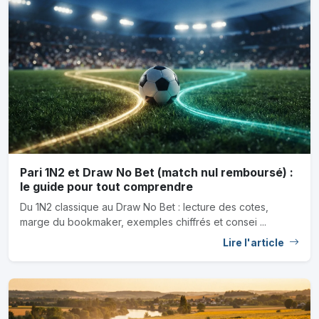
Pari 1N2 et Draw No Bet (match nul remboursé) :
le guide pour tout comprendre
Du 1N2 classique au Draw No Bet : lecture des cotes,
marge du bookmaker, exemples chiffrés et consei ...
Lire l'article