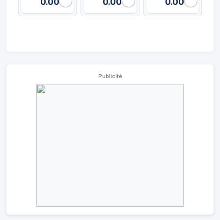
0.00
0.00
0.00
Publicité