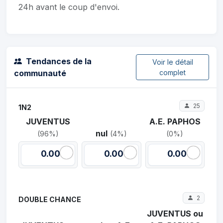
24h avant le coup d'envoi.
Tendances de la
Voir le détail
communauté
complet
25
1N2
JUVENTUS
A.E. PAPHOS
nul
(96%)
(4%)
(0%)
0.00
0.00
0.00
2
DOUBLE CHANCE
JUVENTUS ou