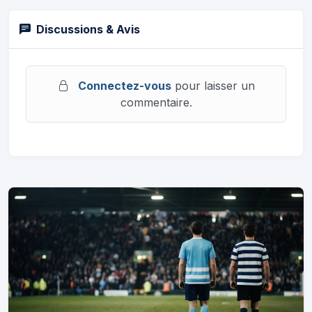
Discussions & Avis
Connectez-vous
pour laisser un
commentaire.