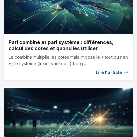
Pari combiné et pari système : différences,
calcul des cotes et quand les utiliser
Le combiné multiplie les cotes mais impose le « tout ou rien
» ; le système (trixie, yankee…) fait g ...
Lire l'article