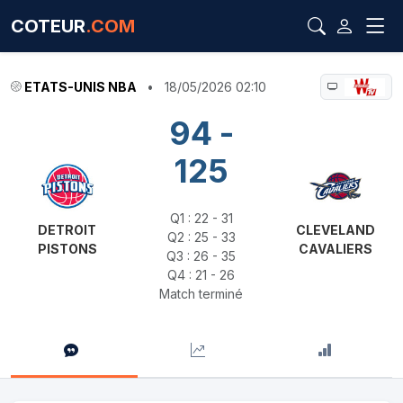
COTEUR
.COM
ETATS-UNIS NBA
•
18/05/2026 02:10
94 -
125
Q1 : 22 - 31
DETROIT
CLEVELAND
Q2 : 25 - 33
PISTONS
CAVALIERS
Q3 : 26 - 35
Q4 : 21 - 26
Match terminé