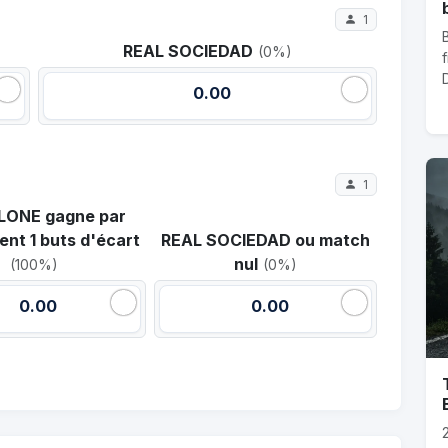
1
REAL SOCIEDAD
(0%)
D
0.00
1
LONE gagne par
nt 1 buts d'écart
REAL SOCIEDAD ou match
nul
(100%)
(0%)
0.00
0.00