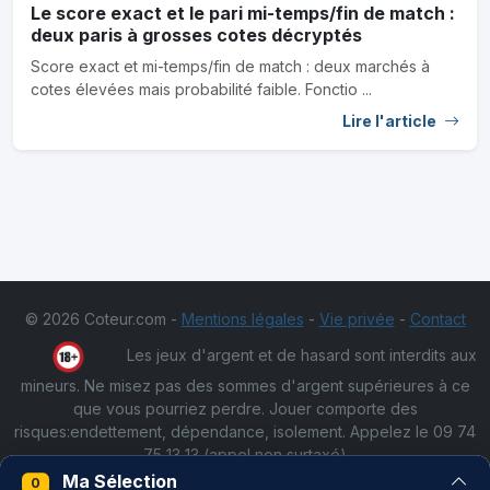
Le score exact et le pari mi-temps/fin de match :
deux paris à grosses cotes décryptés
Score exact et mi-temps/fin de match : deux marchés à
cotes élevées mais probabilité faible. Fonctio ...
Lire l'article
© 2026 Coteur.com -
Mentions légales
-
Vie privée
-
Contact
Les jeux d'argent et de hasard sont interdits aux
mineurs. Ne misez pas des sommes d'argent supérieures à ce
que vous pourriez perdre. Jouer comporte des
risques:endettement, dépendance, isolement. Appelez le 09 74
75 13 13 (appel non surtaxé)
Ma Sélection
0