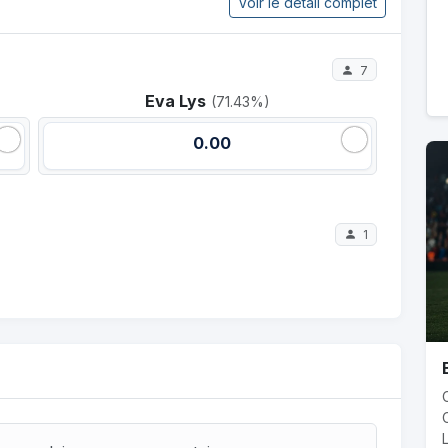
Voir le détail complet
7
Eva Lys
(71.43%)
0.00
1
L