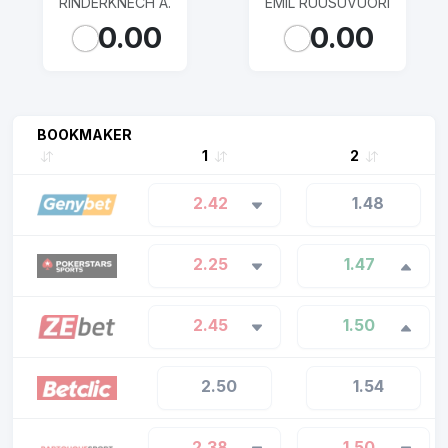
RINDERKNECH A.
EMIL RUUSUVUORI
0.00
0.00
BOOKMAKER
1
2
2.42
1.48
2.25
1.47
2.45
1.50
2.50
1.54
2.38
1.50