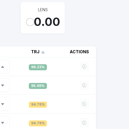
LENS
0.00
TRJ
ACTIONS
96.23%
95.49%
94.79%
94.79%