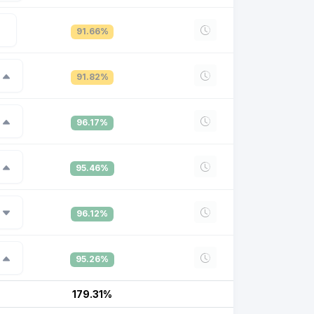
91.66%
91.82%
96.17%
95.46%
96.12%
95.26%
179.31%