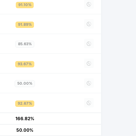
91.10%
91.89%
85.63%
93.67%
50.00%
92.67%
166.82%
50.00%