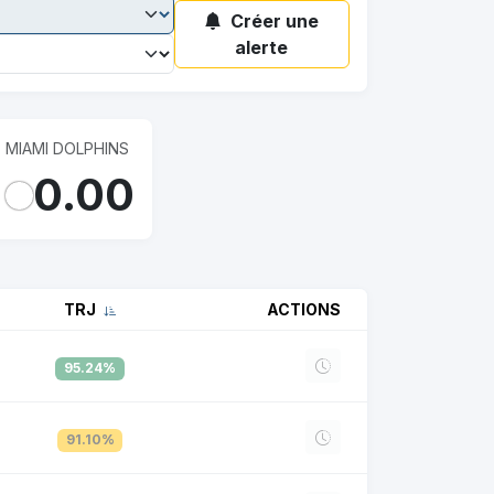
Créer une
alerte
MIAMI DOLPHINS
0.00
TRJ
ACTIONS
95.24%
91.10%