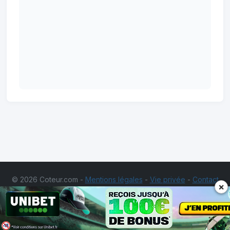
© 2026 Coteur.com -
Mentions légales
-
Vie privée
-
Contact
×
Les jeux d'argent et de hasard sont interdits aux
mineurs. Ne misez pas des sommes d'argent supérieures à ce
que vous pourriez perdre. Jouer comporte des