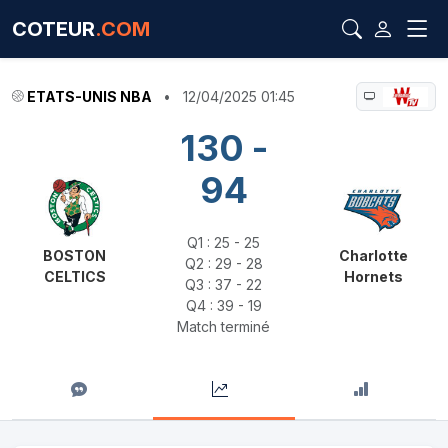
COTEUR
.COM
ETATS-UNIS NBA
•
12/04/2025 01:45
130 -
94
Q1 : 25 - 25
BOSTON
Charlotte
Q2 : 29 - 28
CELTICS
Hornets
Q3 : 37 - 22
Q4 : 39 - 19
Match terminé