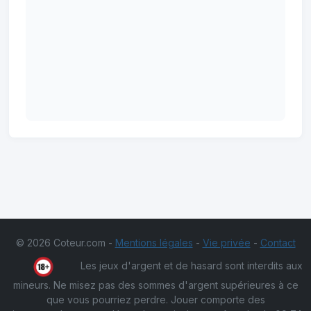
© 2026 Coteur.com -
Mentions légales
-
Vie privée
-
Contact
Les jeux d'argent et de hasard sont interdits aux
mineurs. Ne misez pas des sommes d'argent supérieures à ce
que vous pourriez perdre. Jouer comporte des