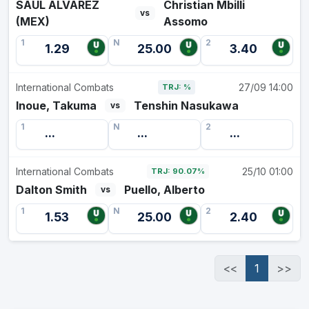
SAUL ALVAREZ
Christian Mbilli
vs
(MEX)
Assomo
1
N
2
1.29
25.00
3.40
International Combats
27/09 14:00
TRJ: %
Inoue, Takuma
Tenshin Nasukawa
vs
1
N
2
...
...
...
International Combats
25/10 01:00
TRJ: 90.07%
Dalton Smith
Puello, Alberto
vs
1
N
2
1.53
25.00
2.40
(current)
<<
1
>>