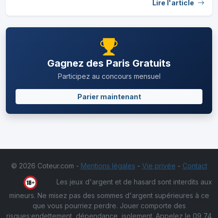
Lire l'article
Gagnez des Paris Gratuits
Participez au concours mensuel
Parier maintenant
© 2026 Coteur.com -
Mentions légales
-
Vie privée
-
Contact
Les jeux d'argent et de hasard sont interdits aux
mineurs. Ne misez pas des sommes d'argent supérieures à ce
que vous pourriez perdre. Jouer comporte des
risques:endettement, dépendance, isolement. Appelez le 09 74