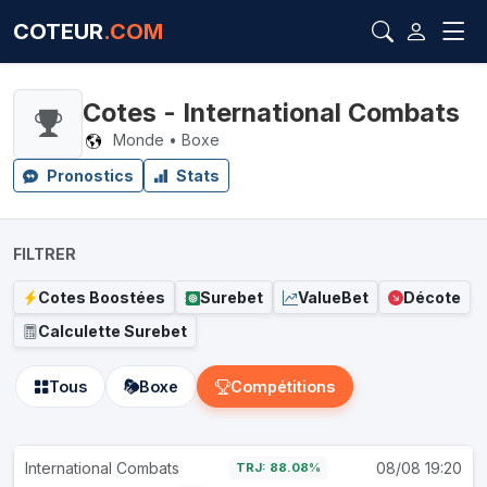
COTEUR
.COM
Cotes - International Combats
Monde • Boxe
Pronostics
Stats
FILTRER
Cotes Boostées
Surebet
ValueBet
Décote
Calculette Surebet
Tous
Boxe
Compétitions
International Combats
08/08 19:20
TRJ: 88.08%