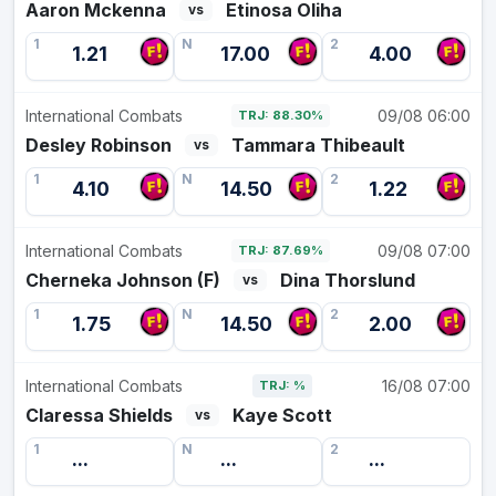
Aaron Mckenna
Etinosa Oliha
vs
1
N
2
1.21
17.00
4.00
International Combats
09/08 06:00
TRJ: 88.30%
Desley Robinson
Tammara Thibeault
vs
1
N
2
4.10
14.50
1.22
International Combats
09/08 07:00
TRJ: 87.69%
Cherneka Johnson (F)
Dina Thorslund
vs
1
N
2
1.75
14.50
2.00
International Combats
16/08 07:00
TRJ: %
Claressa Shields
Kaye Scott
vs
1
N
2
...
...
...